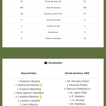
67
Posse de bola (%)
33
485
Total de passes
259
85
Passes corretos (%)
75
17
Total de chutes
11
4
Chutes no gol
3
11
Escanteios
5
8
Faltas cometidas
14
Escalações
Boca Unidos
Sol de América-ARG
Federico Quijano
M. Astrada Cantín
1.
1.
Facundo Pardo
Ataliva Schweizer
2.
2.
Fabricio Pietkiewicz
Gustavo Mbombaj
3.
3.
R. López Alba
Elias Agustín González
4.
4.
E. Medeiro
Lisandro Ramírez
6.
6.
A. Alcaraz
Lautaro Ludueña
5.
5.
M. Mendoza
Lucio Velazco
7.
7.