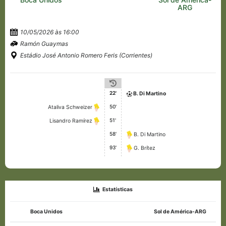
ARG
10/05/2026 às 16:00
Ramón Guaymas
Estádio José Antonio Romero Feris (Corrientes)
22'
B. Di Martino
50'
Ataliva Schweizer
51'
Lisandro Ramírez
58'
B. Di Martino
93'
G. Brítez
Estatísticas
Boca Unidos
Sol de América-ARG