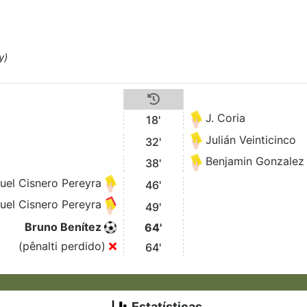
y)
J. Coria
18'
Julián Veinticinco
32'
Benjamin Gonzalez
38'
uel Cisnero Pereyra
46'
uel Cisnero Pereyra
49'
Bruno Benítez
64'
(pênalti perdido)
64'
Estatísticas