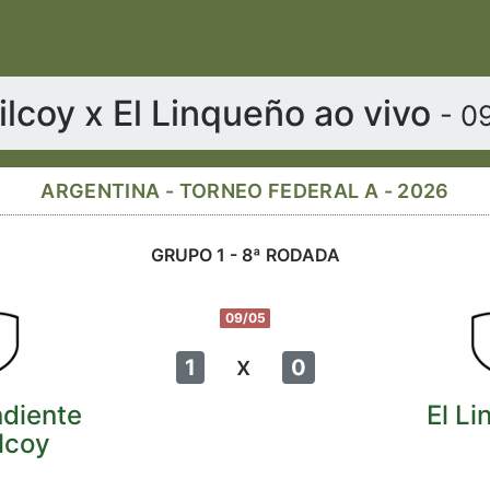
lcoy x El Linqueño ao vivo
- 0
ARGENTINA - TORNEO FEDERAL A - 2026
GRUPO 1 - 8ª RODADA
09/05
x
1
0
diente
El L
lcoy