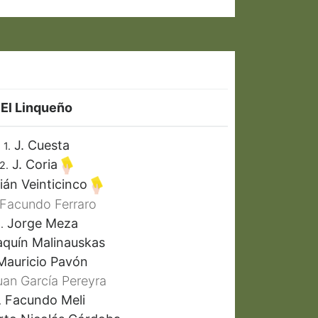
El Linqueño
J. Cuesta
1.
J. Coria
2.
ián Veinticinco
Facundo Ferraro
Jorge Meza
.
quín Malinauskas
auricio Pavón
an García Pereyra
Facundo Meli
.