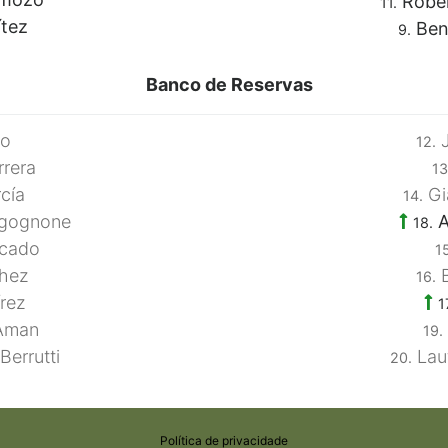
Rober
11.
tez
Ben
9.
Banco de Reservas
lo
J
12.
rrera
13
cía
Gi
14.
rgognone
A
18.
cado
15
hez
B
16.
rez
1
Aman
19.
Berrutti
Lau
20.
Política de privacidade