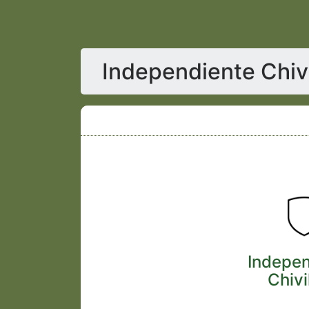
Independiente Chivi
Indepen
Chivi