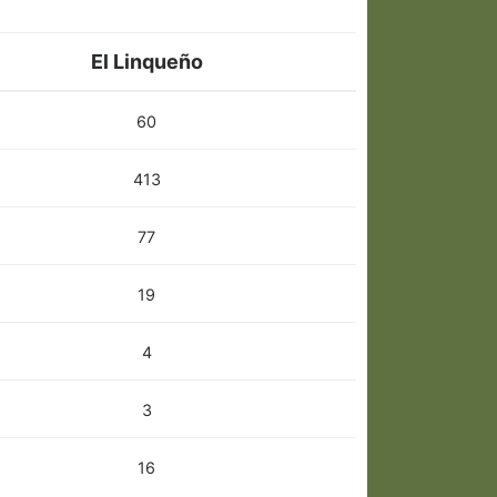
El Linqueño
60
413
77
19
4
3
16