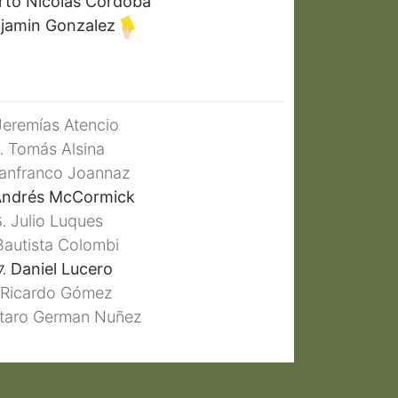
to Nicolás Córdoba
jamin Gonzalez
eremías Atencio
Tomás Alsina
.
anfranco Joannaz
ndrés McCormick
Julio Luques
.
autista Colombi
Daniel Lucero
7.
Ricardo Gómez
taro German Nuñez