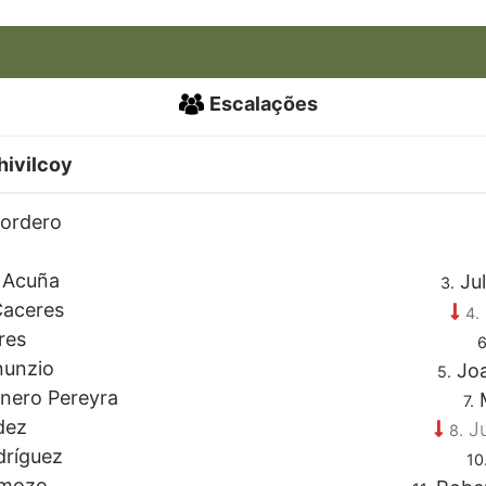
Escalações
hivilcoy
Cordero
 Acuña
Jul
3.
Caceres
4.
res
6
nunzio
Joa
5.
nero Pereyra
M
7.
dez
Ju
8.
ríguez
10
amozo