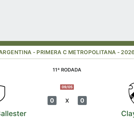
ARGENTINA - PRIMERA C METROPOLITANA - 202
11ª RODADA
09/05
x
0
0
allester
Cla