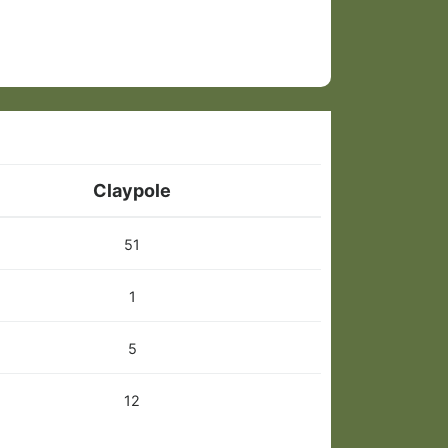
Claypole
51
1
5
12