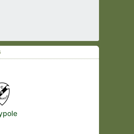
6
ypole