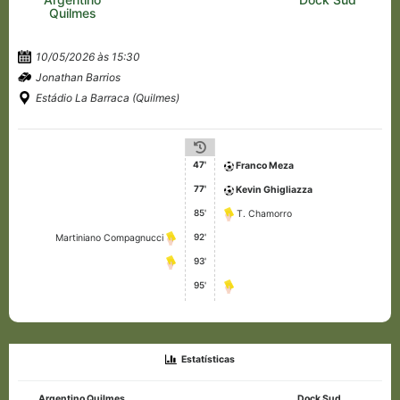
Quilmes
10/05/2026 às 15:30
Jonathan Barrios
Estádio La Barraca (Quilmes)
47'
Franco Meza
77'
Kevin Ghigliazza
85'
T. Chamorro
92'
Martiniano Compagnucci
93'
95'
Estatísticas
Argentino Quilmes
Dock Sud