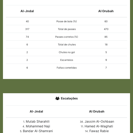
Al-Jndal
Al Orubah
40
Posse de bola (%)
60
317
Total de passes
470
74
Passes corretos (%)
85
6
Total de chutes
18
2
Chutes no gol
5
2
Escanteios
9
6
Faltas cometidas
7
Escalações
Al-Jndal
Al Orubah
Mutab Sharahili
Jassim Al-Oshbaan
1.
34.
Mohammed Naji
Hamed Al-Maghati
4.
11.
Bandar Al-Shamrani
Fawaz Rabie
5.
14.