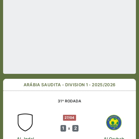
ARÁBIA SAUDITA - DIVISION 1 - 2025/2026
31ª RODADA
27/04
1
2
x
Al-Jndal
Al Orubah