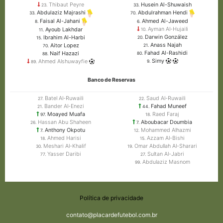
Thibaut Peyre
Husein Al-Shuwaish
23.
33.
Abdulaziz Majrashi
Abdulrahman Hendi
33.
70.
Ahmed Al-Jaweed
Faisal Al-Jahani
6.
8.
Ayman Al-Hujaili
Ayoub Lakhdar
10.
11.
Darwin González
Ibrahim Al-Harbi
20.
15.
Anass Najah
Aitor Lopez
21.
70.
Fahad Al-Rashidi
Naif Hazazi
80.
88.
Simy
Ahmed Alshuwayfie
9.
89.
Banco de Reservas
Batel Al-Ruwaili
Saud Al-Ruwaili
27.
22.
Bander Al-Enezi
Fahad Muneef
21.
44.
Moayed Muafa
Raed Faraj
97.
18.
Hassan Abu Shaheen
Aboubacar Doumbia
26.
7.
Anthony Okpotu
Mohammed Alhazmi
7.
12.
Ahmed Harisi
Azzam Al-Bishi
18.
15.
Meshari Al-Khalif
Omar Abdullah Al-Sharari
30.
19.
Yasser Daribi
Sultan Al-Jabri
77.
27.
Abdulaziz Masnom
99.
Política de privacidade
contato@placardefutebol.com.br