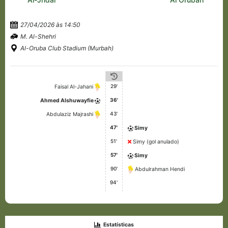
27/04/2026 às 14:50
M. Al-Shehri
Al-Oruba Club Stadium (Murbah)
29'
Faisal Al-Jahani
36'
Ahmed Alshuwayfie
43'
Abdulaziz Majrashi
47'
Simy
51'
Simy (gol anulado)
57'
Simy
90'
Abdulrahman Hendi
94'
Estatísticas