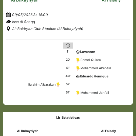
09/05/2026 às 15:00
Issa Al Shaqq
Al-Bukiryah Club Stadium (Al Bukayriyah)
3'
Luvannor
20'
Romell Quioto
41'
Mohammed Alfehaid
49'
Eduardo Henrique
52'
Ibrahim Albarakah
57'
Mohammed Jahfali
Estatísticas
Al Bukayriyah
Al Faisaly