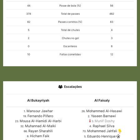
44
Posse de bola (%)
56
378
Total de passes
482
82
Passes corretos (%)
83
5
Total de chutes
4
2
Chutes no gol
3
0
Escanteios
8
10
Faltas cometidas
12
Escalações
Al Bukayriyah
Al Faisaly
Mansour Jawhar
Mohammed Al-Hasawi
1.
26.
Fernando Piñero
Yaseen Barnawi
19.
2.
Mousa Al-Hamidi Al-Harbi
Munif Doshy
23.
3.
Muhannad Al-Malki
Raphael Silva
32.
4.
Rayan Sharahili
Mohammed Jahfali
66.
70.
Hicham Faik
Eduardo Henrique
8.
5.