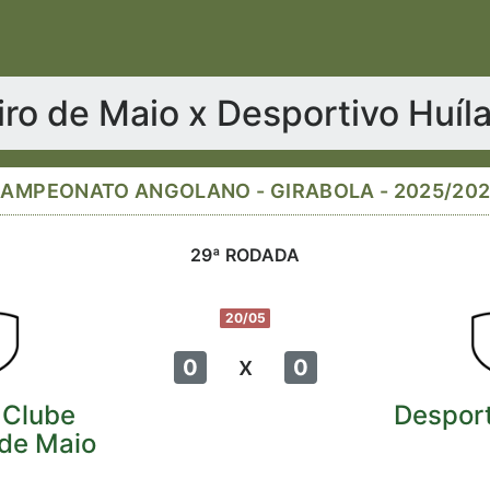
iro de Maio x Desportivo Huíl
AMPEONATO ANGOLANO - GIRABOLA - 2025/20
29ª RODADA
20/05
x
0
0
 Clube
Desport
 de Maio