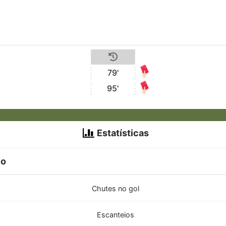
79'
95'
Estatísticas
io
Chutes no gol
Escanteios