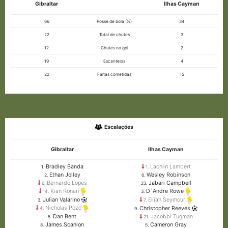
Gibraltar
Ilhas Cayman
66
Posse de bola (%)
34
22
Total de chutes
3
12
Chutes no gol
2
19
Escanteios
4
22
Faltas cometidas
15
Escalações
Gibraltar
Ilhas Cayman
Bradley Banda
Lachlin Lambert
1.
1.
Ethan Jolley
Wesley Robinson
2.
6.
Bernardo Lopes
Jabari Campbell
6.
23.
Kian Ronan
D´Andre Rowe
14.
3.
Julian Valarino
Elijah Seymour
3.
7.
Nicholas Pozo
Christopher Reeves
4.
9.
Dan Bent
Jacobbi Tugman
5.
21.
James Scanlon
Cameron Gray
8.
5.