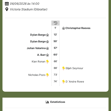
06/06/2026 às 14:00
Victoria Stadium (Gibraltar)
1'
Christopher Reeves
12'
Dylan Borge
50'
Dylan Borge
57'
Julian Valarino
60'
A. Barr
66'
Kian Ronan
66'
Elijah Seymour
73'
Nicholas Pozo
74'
D´Andre Rowe
Estatísticas