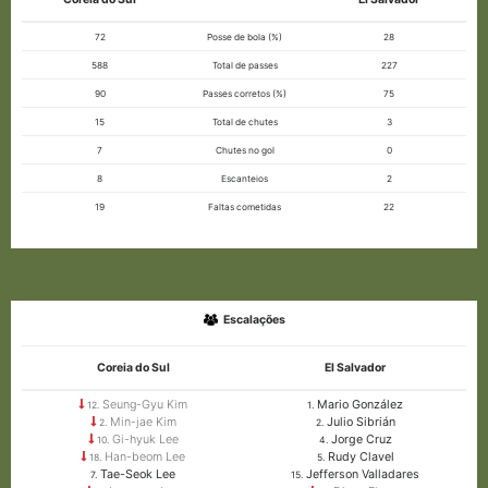
72
Posse de bola (%)
28
588
Total de passes
227
90
Passes corretos (%)
75
15
Total de chutes
3
7
Chutes no gol
0
8
Escanteios
2
19
Faltas cometidas
22
Escalações
Coreia do Sul
El Salvador
Seung-Gyu Kim
Mario González
12.
1.
Min-jae Kim
Julio Sibrián
2.
2.
Gi-hyuk Lee
Jorge Cruz
10.
4.
Han-beom Lee
Rudy Clavel
18.
5.
Tae-Seok Lee
Jefferson Valladares
7.
15.