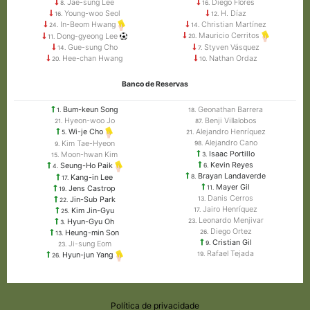
Jae-sung Lee
Diego Flores
8.
16.
Young-woo Seol
H. Díaz
16.
12.
Christian Martínez
In-Beom Hwang
14.
24.
Mauricio Cerritos
Dong-gyeong Lee
20.
11.
Gue-sung Cho
Styven Vásquez
14.
7.
Hee-chan Hwang
Nathan Ordaz
20.
10.
Banco de Reservas
Bum-keun Song
Geonathan Barrera
1.
18.
Hyeon-woo Jo
Benji Villalobos
21.
87.
Alejandro Henríquez
Wi-je Cho
21.
5.
Alejandro Cano
Kim Tae-Hyeon
98.
9.
Isaac Portillo
Moon-hwan Kim
3.
15.
Kevin Reyes
Seung-Ho Paik
6.
4.
Brayan Landaverde
Kang-in Lee
8.
17.
Mayer Gil
Jens Castrop
11.
19.
Danis Cerros
Jin-Sub Park
13.
22.
Jairo Henríquez
Kim Jin-Gyu
17.
25.
Leonardo Menjivar
Hyun-Gyu Oh
23.
3.
Diego Ortez
Heung-min Son
26.
13.
Cristian Gil
Ji-sung Eom
9.
23.
Rafael Tejada
19.
Hyun-jun Yang
26.
Política de privacidade