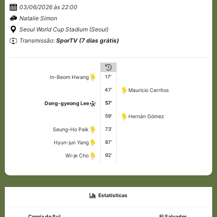
03/06/2026 às 22:00
Natalie Simon
Seoul World Cup Stadium (Seoul)
Transmissão:
SporTV (7 dias grátis)
17'
In-Beom Hwang
47'
Mauricio Cerritos
57'
Dong-gyeong Lee
59'
Hernán Gómez
73'
Seung-Ho Paik
87'
Hyun-jun Yang
92'
Wi-je Cho
Estatísticas
Coreia do Sul
El Salvador