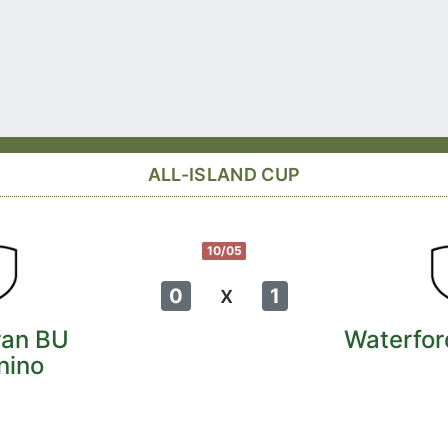
ALL-ISLAND CUP
10/05
x
0
1
ran BU
Waterfor
nino