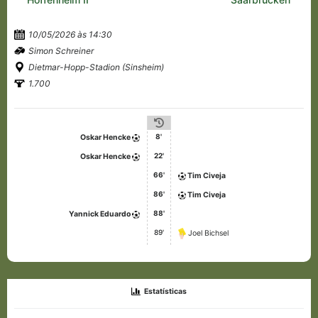
10/05/2026 às 14:30
Simon Schreiner
Dietmar-Hopp-Stadion (Sinsheim)
1.700
8'
Oskar Hencke
22'
Oskar Hencke
66'
Tim Civeja
86'
Tim Civeja
88'
Yannick Eduardo
89'
Joel Bichsel
Estatísticas