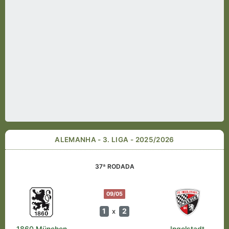
ALEMANHA - 3. LIGA - 2025/2026
37ª RODADA
09/05
1
2
x
1860 München
Ingolstadt