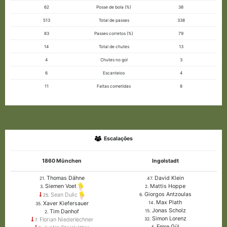
62
Posse de bola (%)
38
513
Total de passes
338
83
Passes corretos (%)
79
14
Total de chutes
13
4
Chutes no gol
3
6
Escanteios
4
11
Faltas cometidas
8
Escalações
1860 München
Ingolstadt
Thomas Dähne
David Klein
21.
47.
Mattis Hoppe
Siemen Voet
2.
3.
Giorgos Antzoulas
Sean Dulic
6.
25.
Max Plath
Xaver Kiefersauer
14.
35.
Jonas Scholz
Tim Danhof
15.
2.
Simon Lorenz
Florian Niederlechner
32.
7.
Emre Gül
5.