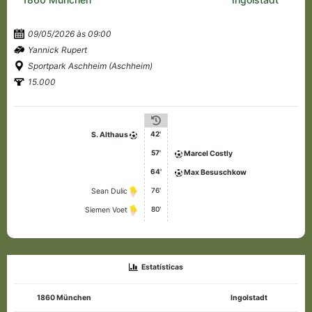
09/05/2026 às 09:00
Yannick Rupert
Sportpark Aschheim (Aschheim)
15.000
42'
S. Althaus
57'
Marcel Costly
64'
Max Besuschkow
76'
Sean Dulic
80'
Siemen Voet
Estatísticas
1860 München
Ingolstadt