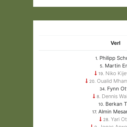
Verl
Philipp Sch
1.
Martin E
5.
Niko Kije
19.
Oualid Mha
20.
Fynn Ot
34.
Dennis Wa
8.
Berkan T
10.
Almin Mesa
17.
Yari Ot
28.
Jonas Arwe