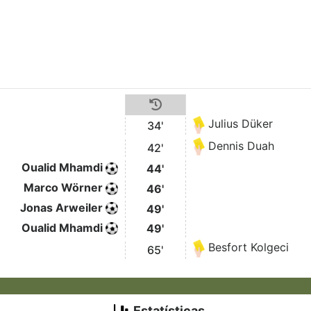
Julius Düker
34'
Dennis Duah
42'
Oualid Mhamdi
44'
Marco Wörner
46'
Jonas Arweiler
49'
Oualid Mhamdi
49'
Besfort Kolgeci
65'
Estatísticas