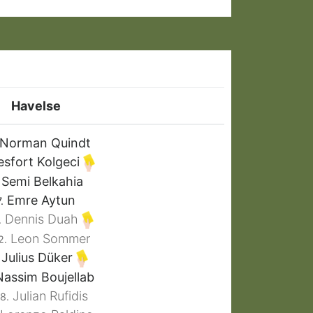
Havelse
Norman Quindt
sfort Kolgeci
Semi Belkahia
Emre Aytun
.
Dennis Duah
.
Leon Sommer
2.
Julius Düker
assim Boujellab
Julian Rufidis
8.