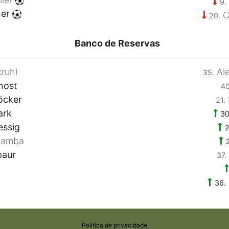
9.
ner
C
20.
Banco de Reservas
ruhl
Ale
35.
nost
40
öcker
21.
ark
30
essig
2
Bamba
paur
37.
36.
Política de privacidade