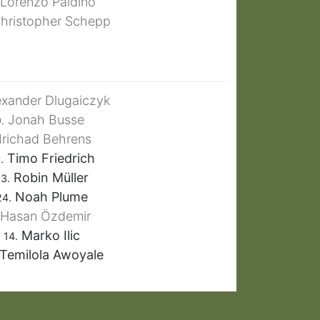
Lorenzo Paldino
hristopher Schepp
xander Dlugaiczyk
Jonah Busse
.
Irichad Behrens
Timo Friedrich
.
Robin Müller
3.
Noah Plume
24.
Hasan Özdemir
Marko Ilic
14.
Temilola Awoyale