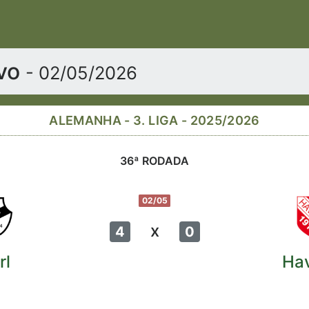
ivo
- 02/05/2026
ALEMANHA - 3. LIGA - 2025/2026
36ª RODADA
02/05
x
4
0
rl
Ha