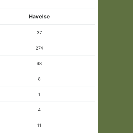
Havelse
37
274
68
8
1
4
11