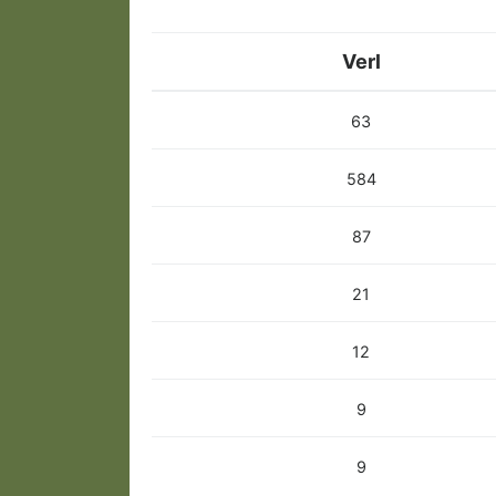
Verl
63
584
87
21
12
9
9