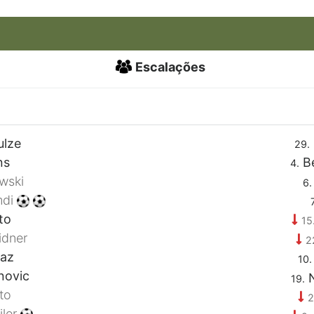
Escalações
ulze
29.
ns
Be
4.
wski
6.
mdi
7
to
15
idner
2
az
10.
novic
N
19.
to
2
iler