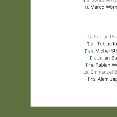
9.
Marco Wör
11.
Fabian Pek
32.
Tobias K
21.
Michel St
24.
Julian St
7.
Fabian W
18.
Emmanuel 
29.
Alem Ja
13.