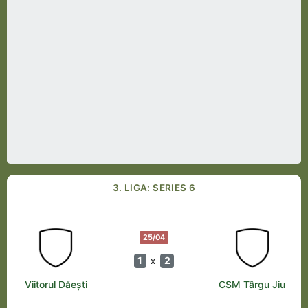
3. LIGA: SERIES 6
25/04
1
2
x
Viitorul Dăești
CSM Târgu Jiu