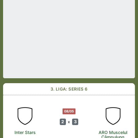
3. LIGA: SERIES 6
08/05
2
3
x
Inter Stars
ARO Muscelul
Câmpulung