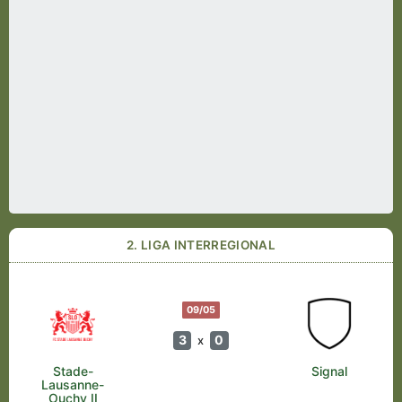
2. LIGA INTERREGIONAL
09/05
3
0
x
Stade-
Signal
Lausanne-
Ouchy II